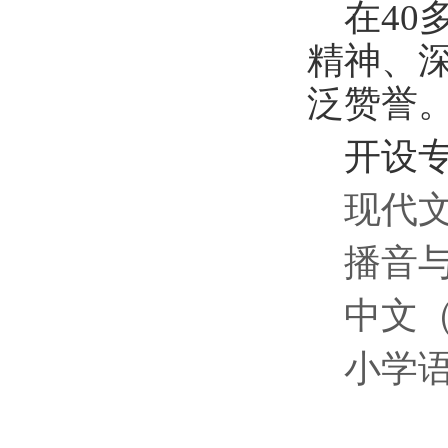
在
4
精神、
泛赞誉
开设
现代
播音
中文
小学