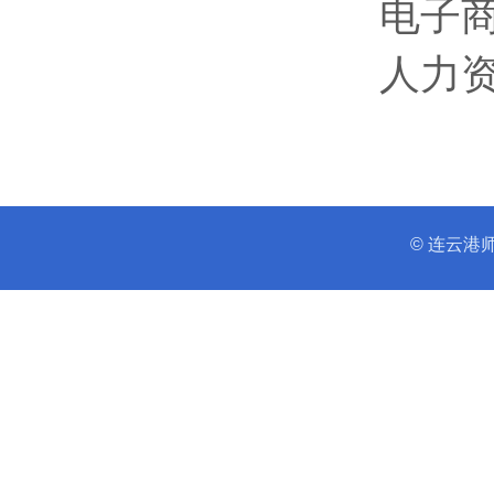
电子
人力
© 连云港