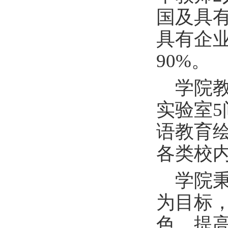
国及具
具有企
9
0%。
学院
实验室
5
语教育
各类校
学院
为目标，
色，提